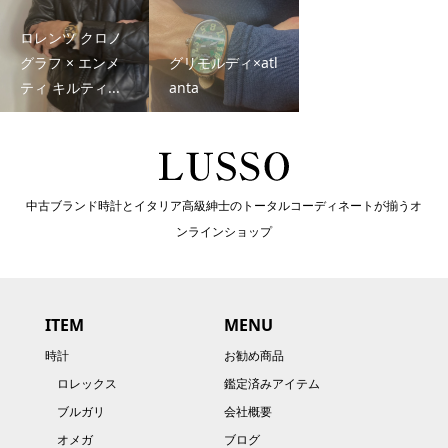
ロレンツ クロノ
グラフ × エンメ
グリモルディ×atl
ティ キルティ...
anta
中古ブランド時計とイタリア高級紳士のトータルコーディネートが揃うオ
ンラインショップ
ITEM
MENU
時計
お勧め商品
ロレックス
鑑定済みアイテム
ブルガリ
会社概要
オメガ
ブログ