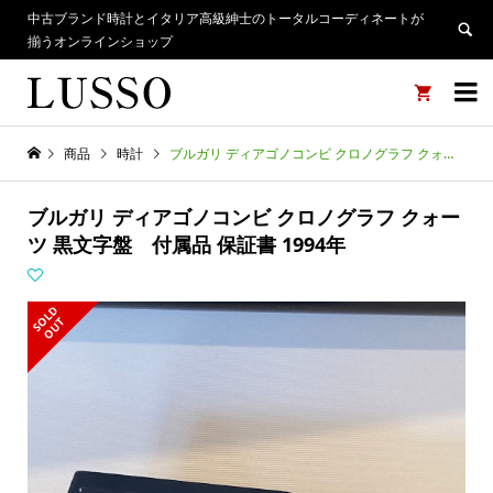
中古ブランド時計とイタリア高級紳士のトータルコーディネートが
揃うオンラインショップ


商品
時計
ブルガリ ディアゴノコンビ クロノグラフ クォーツ 黒文字盤 付属品 保証書 1994年
ブルガリ ディアゴノコンビ クロノグラフ クォー
ツ 黒文字盤 付属品 保証書 1994年
S
L
D
O
U
O
T