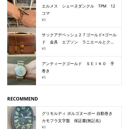
エルメス シェーヌダンクル TPM 12
コマ
¥0
サックアデペッシュ２７ゴールド×ゴール
ド 金具 エプソン ラニエールとク...
¥0
アンティークゴールド ＳＥＩＫＯ 手
巻き
¥0
RECOMMEND
グリモルディ ボルゴヌーボー 自動巻き
カモフラ文字盤 保証書(無記名)
¥0