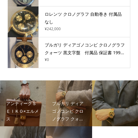
ロレンツ クロノグラフ 自動巻き 付属品
なし
¥242,000
ブルガリ ディアゴノコンビ クロノグラフ
クォーツ 黒文字盤 付属品 保証書 199...
¥0
アンティークＳ
ブルガリ ディア
ＥＩＫＯ×エルメ
ゴノコンビ クロ
ス
ノグラフ クォ...