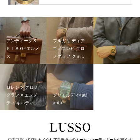
アンティークＳ
ブルガリ ディア
ＥＩＫＯ×エルメ
ゴノコンビ クロ
ス
ノグラフ クォ...
ロレンツ クロノ
グラフ × エンメ
グリモルディ×atl
ティ キルティ...
anta
中古ブランド時計とイタリア高級紳士のトータルコーディネートが揃うオ