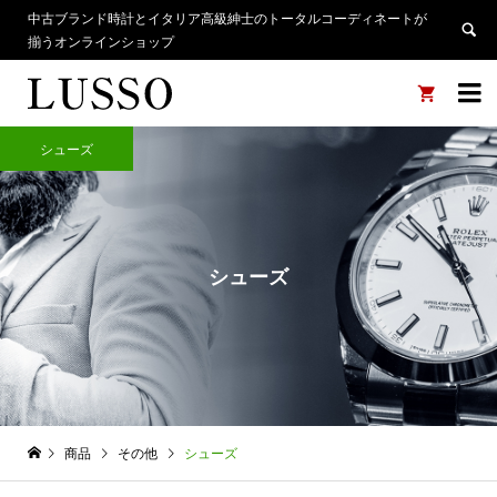
中古ブランド時計とイタリア高級紳士のトータルコーディネートが
揃うオンラインショップ


シューズ
シューズ
商品
その他
シューズ